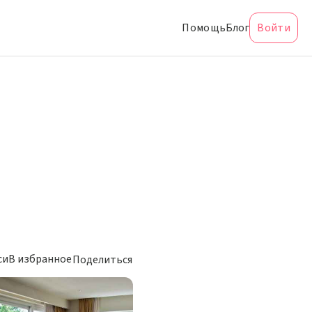
Помощь
Блог
Войти
си
В избранное
Поделиться