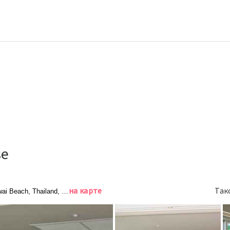
se
на карте
Так
ai Beach, Thailand, Равай