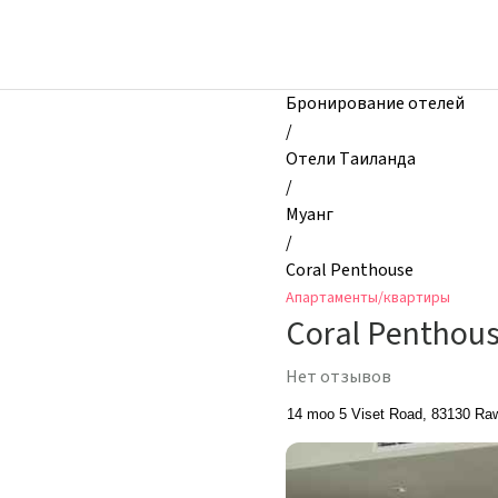
zhilibyli
-
Апартаменты
и
Бронирование отелей
квартиры,
/
Coral
Отели Таиланда
Penthouse,
/
Муанг,
Муанг
Таиланд
/
Coral Penthouse
Апартаменты/квартиры
Coral Penthou
Нет отзывов
14 moo 5 Viset Road, 83130 Raw