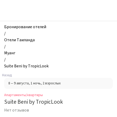
zhilibyli
-
Апартаменты
и
квартиры,
Бронирование отелей
Suite
/
Beni
Отели Таиланда
by
/
TropicLook,
Муанг
Муанг,
/
Таиланд
Suite Beni by TropicLook
Назад
8 – 9 августа
, 1 ночь
, 2 взрослых
Апартаменты/квартиры
Suite Beni by TropicLook
Нет отзывов