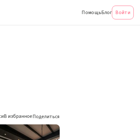
Помощь
Блог
Войти
си
В избранное
Поделиться