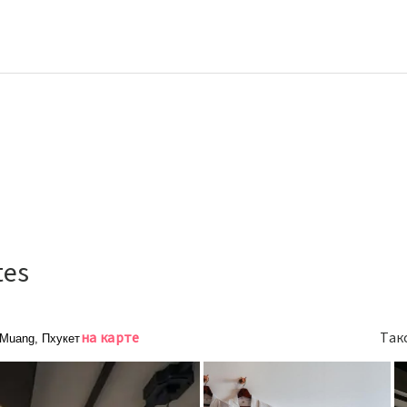
tes
на карте
Так
 Muang, Пхукет