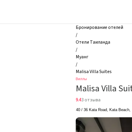
zhilibyli
-
Виллы,
Malisa
Бронирование отелей
Villa
/
Suites,
Отели Таиланда
Муанг,
/
Таиланд
Муанг
/
Malisa Villa Suites
Виллы
Malisa Villa Sui
9.4
3 отзыва
40 / 36 Kata Road, Kata Beach,