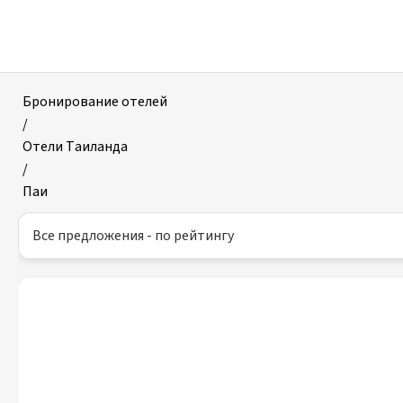
Отели
в
Паи
Бронирование отелей
/
Отели Таиланда
/
Паи
Все предложения - по рейтингу