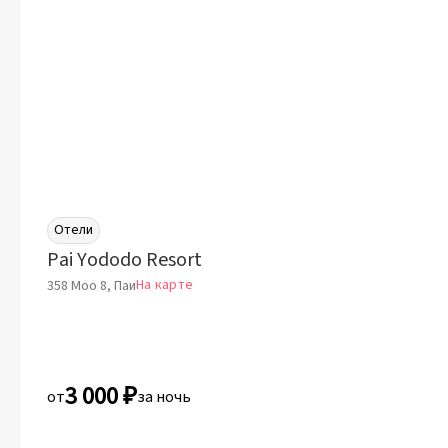
Отели
Pai Yododo Resort
На карте
358 Moo 8, Паи
3 000 ₽
от
за ночь