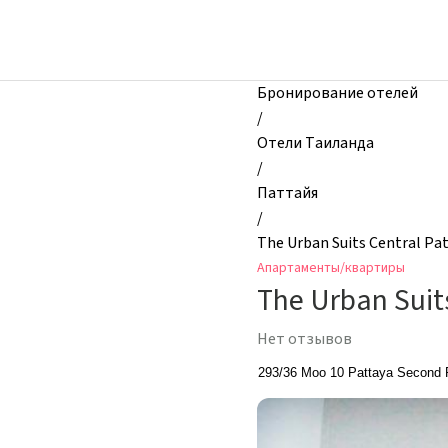
zhilibyli
-
Апартаменты
и
Бронирование отелей
квартиры,
/
The
Отели Таиланда
Urban
/
Suits
Паттайя
Central
/
Pattaya,
The Urban Suits Central Pa
Паттайя,
Апартаменты/квартиры
Таиланд
The Urban Suit
Нет отзывов
293/36 Moo 10 Pattaya Second 