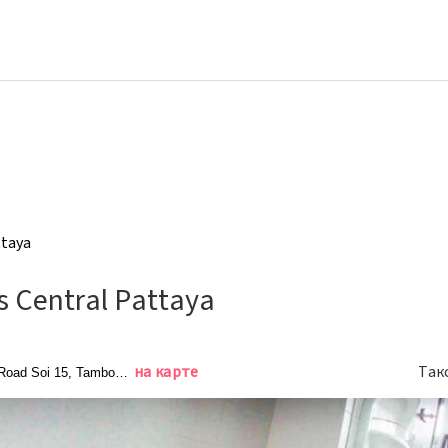
ttaya
s Central Pattaya
на карте
Так
Road Soi 15, Tambon Nongprue Amphur Banglamung Chonburi, Паттайя