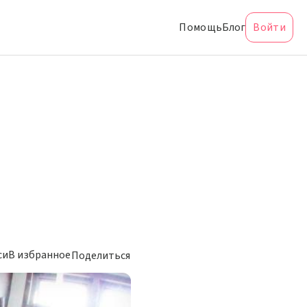
Помощь
Блог
Войти
си
В избранное
Поделиться