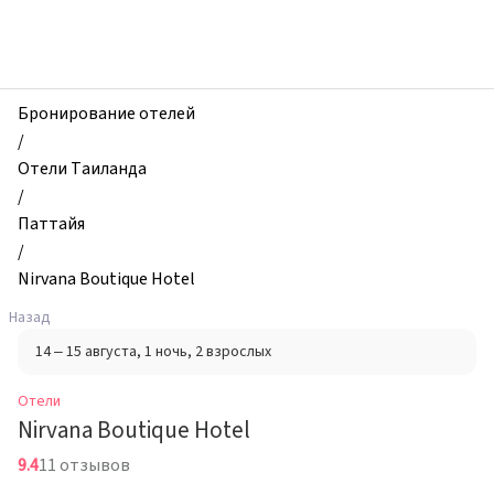
zhilibyli
-
Отели,
Nirvana
Boutique
Бронирование отелей
Hotel,
/
Паттайя,
Отели Таиланда
Таиланд
/
Паттайя
/
Nirvana Boutique Hotel
Назад
14 – 15 августа
, 1 ночь
, 2 взрослых
Отели
Nirvana Boutique Hotel
9.4
11 отзывов