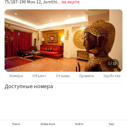
75/187-190 Moo 12, Jomthien Soi 4, Паттайя
на карте
1 / 10
Номера
Объект
Отзывы
Правила
Удобства
Доступные номера
Поиск
Избранное
Войти
Ещё