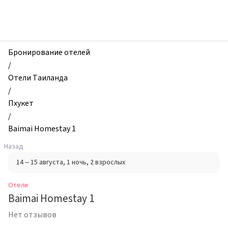
zhilibyli
-
Отели,
Baimai
Homestay
Бронирование отелей
1,
/
Пхукет,
Отели Таиланда
Таиланд
/
Пхукет
/
Baimai Homestay 1
Назад
14 – 15 августа
, 1 ночь
, 2 взрослых
Отели
Baimai Homestay 1
Нет отзывов