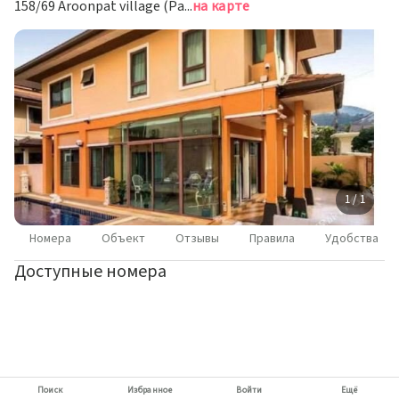
158/69 Aroonpat village (Patong) Nanai rd., Kathu, Кату
на карте
1 / 1
Номера
Объект
Отзывы
Правила
Удобства
Доступные номера
Поиск
Избранное
Войти
Ещё