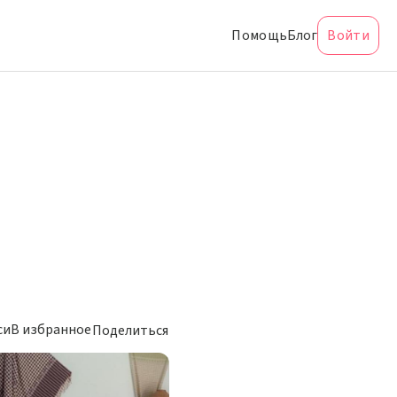
Помощь
Блог
Войти
си
В избранное
Поделиться