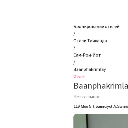
zhilibyli
-
Отели,
Baanphakrimlay,
Бронирование отелей
Сам-
/
Рои-
Отели Таиланда
Йот,
/
Таиланд
Сам-Рои-Йот
/
Baanphakrimlay
Отели
Baanphakriml
Нет отзывов
119 Moo 5 T.Samroiyot A.Samro