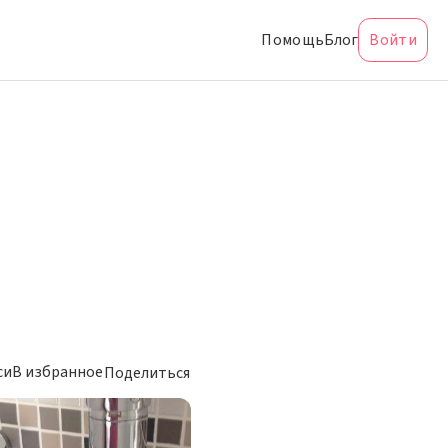
Помощь
Блог
Войти
си
В избранное
Поделиться