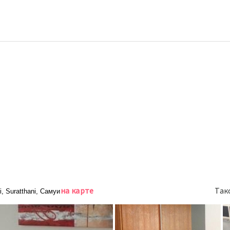
на карте
Так
, Suratthani, Самуи