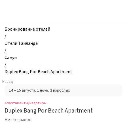
zhilibyli
-
Апартаменты
и
квартиры,
Бронирование отелей
Duplex
/
Bang
Отели Таиланда
Por
/
Beach
Самуи
Apartment,
/
Самуи,
Duplex Bang Por Beach Apartment
Таиланд
Назад
14 – 15 августа
, 1 ночь
, 2 взрослых
Апартаменты/квартиры
Duplex Bang Por Beach Apartment
Нет отзывов