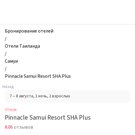
zhilibyli
-
Отели,
Pinnacle
Samui
Бронирование отелей
Resort
/
SHA
Отели Таиланда
Plus,
/
Самуи,
Самуи
Таиланд
/
Pinnacle Samui Resort SHA Plus
Назад
7 – 8 августа
, 1 ночь
, 2 взрослых
Отели
Pinnacle Samui Resort SHA Plus
6.0
6 отзывов