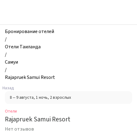
zhilibyli
-
Отели,
Rajapruek
Samui
Бронирование отелей
Resort,
/
Самуи,
Отели Таиланда
Таиланд
/
Самуи
/
Rajapruek Samui Resort
Назад
8 – 9 августа
, 1 ночь
, 2 взрослых
Отели
Rajapruek Samui Resort
Нет отзывов