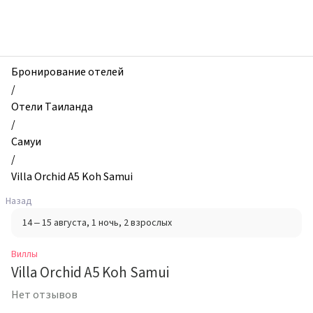
zhilibyli
-
Виллы,
Villa
Orchid
Бронирование отелей
A5
/
Koh
Отели Таиланда
Samui,
/
Самуи,
Самуи
Таиланд
/
Villa Orchid A5 Koh Samui
Назад
14 – 15 августа
, 1 ночь
, 2 взрослых
Виллы
Villa Orchid A5 Koh Samui
Нет отзывов