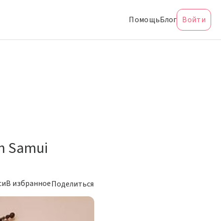
Помощь
Блог
Войти
on Samui
си
В избранное
Поделиться