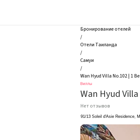
zhilibyli
-
Виллы,
Wan
Бронирование отелей
Hyud
/
Villa
Отели Таиланда
No.102
/
|
Самуи
1
/
Bed
Wan Hyud Villa No.102 | 1 
Condo
Виллы
in
Wan Hyud Villa
Chaweng
on
Нет отзывов
Samui,
Самуи,
91/13 Soleil d'Asie Residence, 
Таиланд