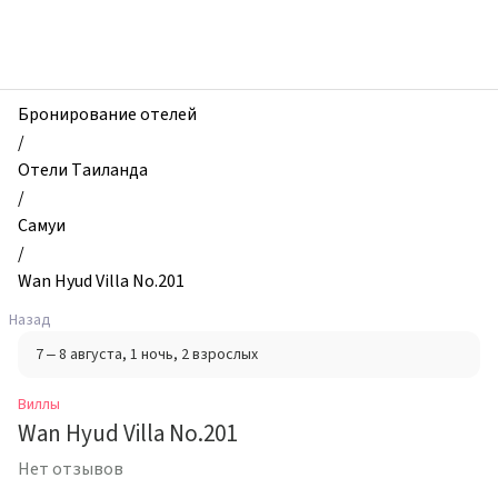
zhilibyli
-
Виллы,
Wan
Hyud
Бронирование отелей
Villa
/
No.201,
Отели Таиланда
Самуи,
/
Таиланд
Самуи
/
Wan Hyud Villa No.201
Назад
7 – 8 августа
, 1 ночь
, 2 взрослых
Виллы
Wan Hyud Villa No.201
Нет отзывов