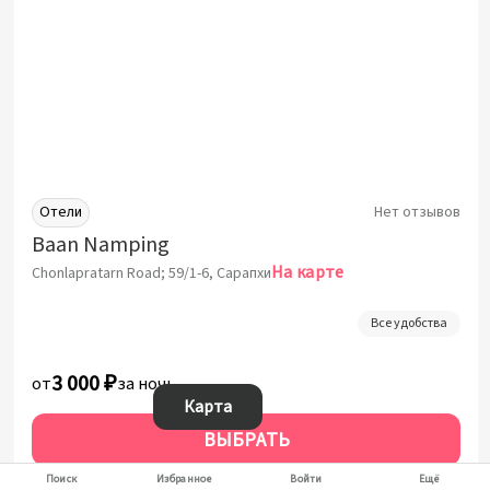
Отели
Нет отзывов
Baan Namping
На карте
Chonlapratarn Road; 59/1-6, Сарапхи
Все удобства
3 000 ₽
от
за ночь
Карта
ВЫБРАТЬ
За 1 ночь от:
3 000 ₽
Поиск
Избранное
Войти
Ещё