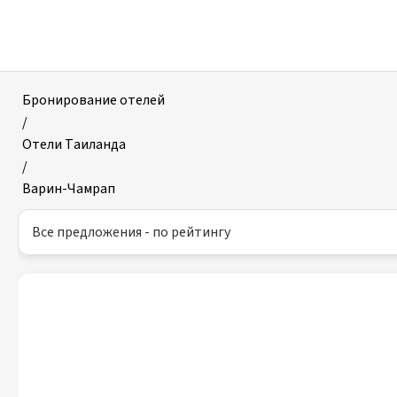
Отели
в
Варине-
Чамрапе
Бронирование отелей
/
Отели Таиланда
/
Варин-Чамрап
Все предложения - по рейтингу