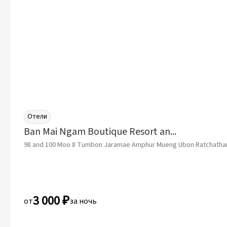
Отели
Ban Mai Ngam Boutique Resort and Spa
98 and 100 Moo 8 Tumbon Jaramae Amphur Mueng Ubon Ratchathan
3 000 ₽
от
за ночь