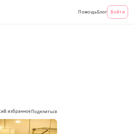
Помощь
Блог
Войти
си
В избранное
Поделиться