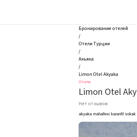
zhilibyli
-
Отели,
Limon
Бронирование отелей
Otel
/
Akyaka,
Отели Турции
Акьяка,
/
Турция
Акьяка
/
Limon Otel Akyaka
Отели
Limon Otel Ak
Нет отзывов
akyaka mahallesi karanfil sokak