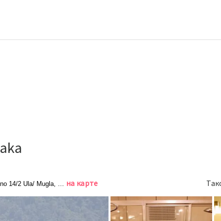
yaka
на карте
Так
 no 14/2 Ula/ Mugla, Ула