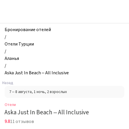
zhilibyli
-
Отели,
Aska
Just
Бронирование отелей
In
/
Beach
Отели Турции
–
/
All
Аланья
Inclusive,
/
Аланья,
Aska Just In Beach – All Inclusive
Турция
Назад
7 – 8 августа
, 1 ночь
, 2 взрослых
Отели
Aska Just In Beach – All Inclusive
9.8
11 отзывов