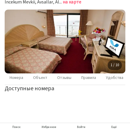
Incekum Mevkii, Avsallar, Alanya, Аланья
на карте
1 / 10
Номера
Объект
Отзывы
Правила
Удобства
Доступные номера
Поиск
Избранное
Войти
Ещё