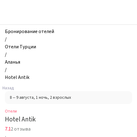
zhilibyli
-
Отели,
Hotel
Antik,
Бронирование отелей
Аланья,
/
Турция
Отели Турции
/
Аланья
/
Hotel Antik
Назад
8 – 9 августа
, 1 ночь
, 2 взрослых
Отели
Hotel Antik
7.1
2 отзыва