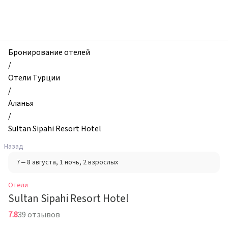
zhilibyli
-
Отели,
Sultan
Sipahi
Бронирование отелей
Resort
/
Hotel,
Отели Турции
Аланья,
/
Турция
Аланья
/
Sultan Sipahi Resort Hotel
Назад
7 – 8 августа
, 1 ночь
, 2 взрослых
Отели
Sultan Sipahi Resort Hotel
7.8
39 отзывов