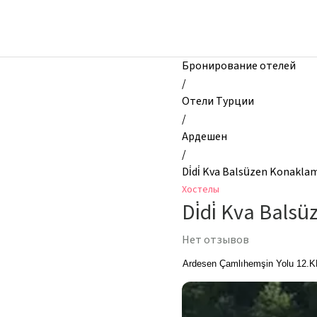
zhilibyli
-
Хостелы,
Di̇di̇
Бронирование отелей
Kva
/
Balsüzen
Отели Турции
Konaklama,
/
Ардешен,
Ардешен
Турция
/
Di̇di̇ Kva Balsüzen Konakla
Хостелы
Di̇di̇ Kva Bal
Нет отзывов
Ardesen Çamlıhemşin Yolu 12.