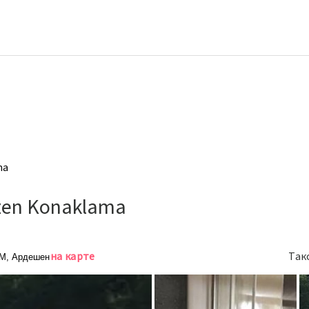
ma
süzen Konaklama
на карте
Так
KM, Ардешен