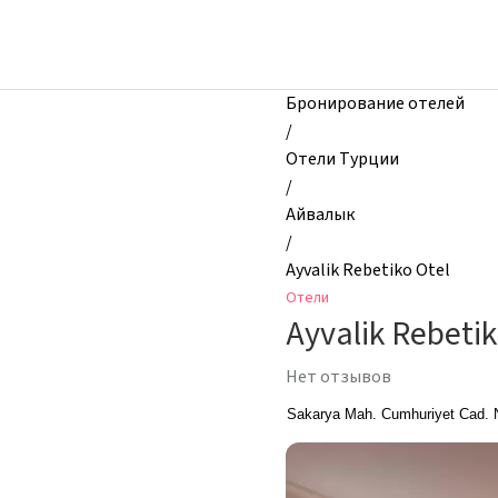
zhilibyli
-
Отели,
Ayvalik
Бронирование отелей
Rebetiko
/
Otel,
Отели Турции
Айвалык,
/
Турция
Айвалык
/
Ayvalik Rebetiko Otel
Отели
Ayvalik Rebetik
Нет отзывов
Sakarya Mah. Cumhuriyet Cad. 