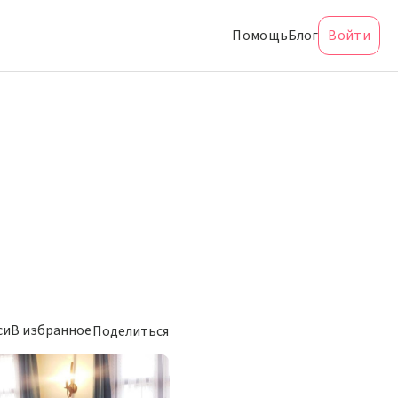
Помощь
Блог
Войти
си
В избранное
Поделиться