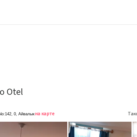
o Otel
на карте
Так
No:142, 0, Айвалык