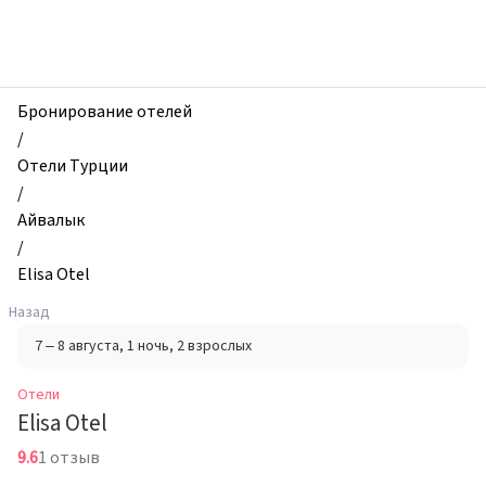
zhilibyli
-
Отели,
Elisa
Otel,
Бронирование отелей
Айвалык,
/
Турция
Отели Турции
/
Айвалык
/
Elisa Otel
Назад
7 – 8 августа
, 1 ночь
, 2 взрослых
Отели
Elisa Otel
9.6
1 отзыв