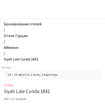
zhilibyli
-
Отели,
Siyah
Lale
Бронирование отелей
Cunda
/
1841,
Отели Турции
Айвалык,
/
Турция
Айвалык
/
Siyah Lale Cunda 1841
Назад
14 – 15 августа
, 1 ночь
, 2 взрослых
Отели
Siyah Lale Cunda 1841
Нет отзывов