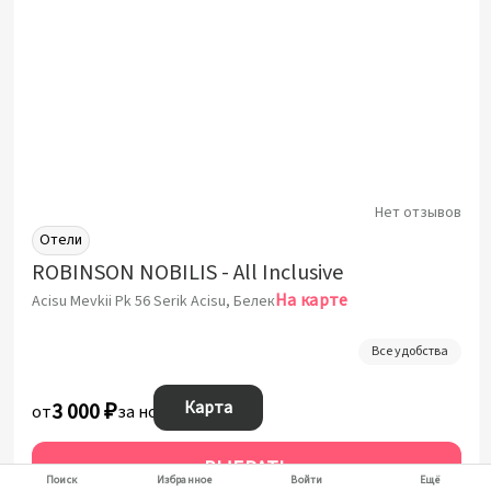
Нет отзывов
Отели
ROBINSON NOBILIS - All Inclusive
На карте
Acisu Mevkii Pk 56 Serik Acisu, Белек
Все удобства
Карта
3 000 ₽
от
за ночь
ВЫБРАТЬ
Поиск
Избранное
Войти
Ещё