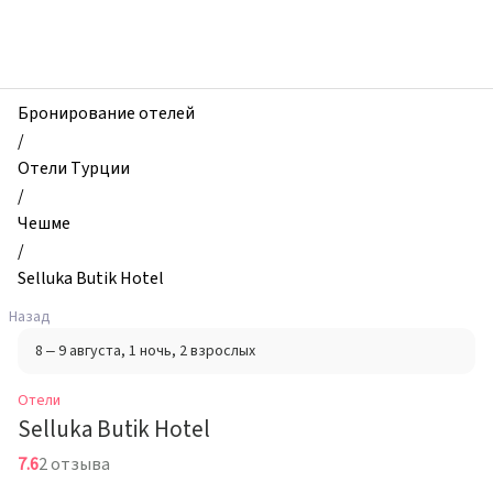
zhilibyli
-
Отели,
Selluka
Butik
Бронирование отелей
Hotel,
/
Чешме,
Отели Турции
Турция
/
Чешме
/
Selluka Butik Hotel
Назад
8 – 9 августа
, 1 ночь
, 2 взрослых
Отели
Selluka Butik Hotel
7.6
2 отзыва