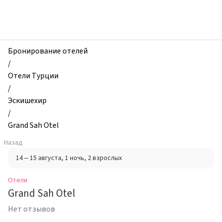
zhilibyli
-
Отели,
Grand
Sah
Бронирование отелей
Otel,
/
Эскишехир,
Отели Турции
Турция
/
Эскишехир
/
Grand Sah Otel
Назад
14 – 15 августа
, 1 ночь
, 2 взрослых
Отели
Grand Sah Otel
Нет отзывов