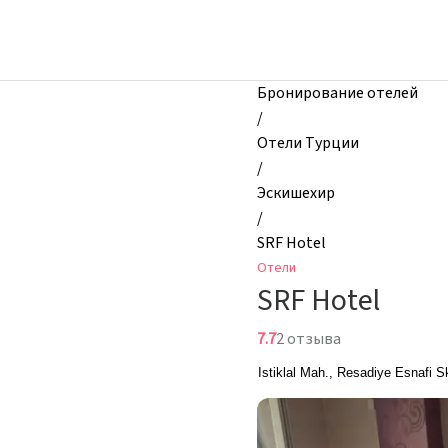
zhilibyli
-
Отели,
SRF
Бронирование отелей
Hotel,
/
Эскишехир,
Отели Турции
Турция
/
Эскишехир
/
SRF Hotel
Отели
SRF Hotel
7.7
2 отзыва
Istiklal Mah., Resadiye Esnafi 