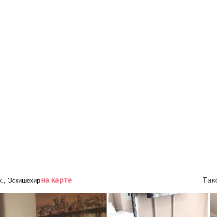
на карте
Так
Sk., Эскишехир