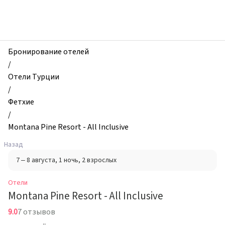
zhilibyli
-
Отели,
Montana
Pine
Бронирование отелей
Resort
/
-
Отели Турции
All
/
Inclusive,
Фетхие
Фетхие,
/
Турция
Montana Pine Resort - All Inclusive
Назад
7 – 8 августа
, 1 ночь
, 2 взрослых
Отели
Montana Pine Resort - All Inclusive
9.0
7 отзывов