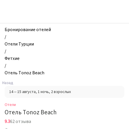
zhilibyli
-
Отели,
Отель
Tonoz
Бронирование отелей
Beach,
/
Фетхие,
Отели Турции
Турция
/
Фетхие
/
Отель Tonoz Beach
Назад
14 – 15 августа
, 1 ночь
, 2 взрослых
Отели
Отель Tonoz Beach
9.3
62 отзыва