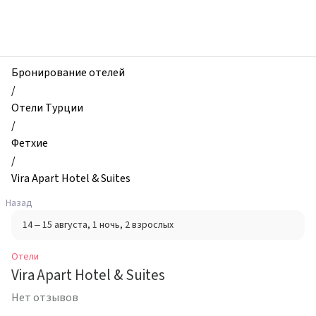
zhilibyli
-
Отели,
Vira
Apart
Бронирование отелей
Hotel
/
&
Отели Турции
Suites,
/
Фетхие,
Фетхие
Турция
/
Vira Apart Hotel & Suites
Назад
14 – 15 августа
, 1 ночь
, 2 взрослых
Отели
Vira Apart Hotel & Suites
Нет отзывов