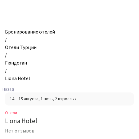
zhilibyli
-
Отели,
Liona
Hotel,
Бронирование отелей
Гюндоган,
/
Турция
Отели Турции
/
Гюндоган
/
Liona Hotel
Назад
14 – 15 августа
, 1 ночь
, 2 взрослых
Отели
Liona Hotel
Нет отзывов