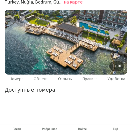
Turkey, Muğla, Bodrum, Gündoğan Mah., Farilya Cad., 9, Гюндоган
на карте
1 / 10
Номера
Объект
Отзывы
Правила
Удобства
Доступные номера
Поиск
Избранное
Войти
Ещё