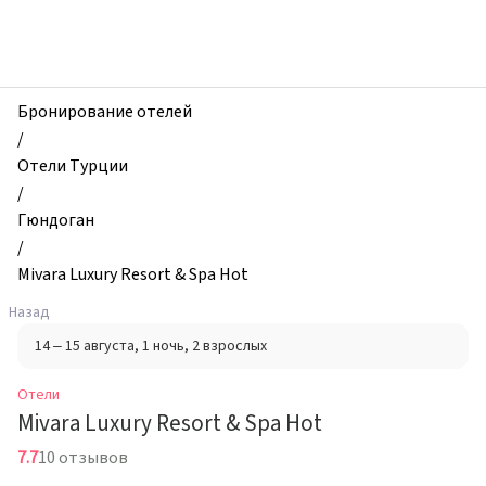
zhilibyli
-
Отели,
Mivara
Luxury
Бронирование отелей
Resort
/
&
Отели Турции
Spa
/
Hot,
Гюндоган
Гюндоган,
/
Турция
Mivara Luxury Resort & Spa Hot
Назад
14 – 15 августа
, 1 ночь
, 2 взрослых
Отели
Mivara Luxury Resort & Spa Hot
7.7
10 отзывов