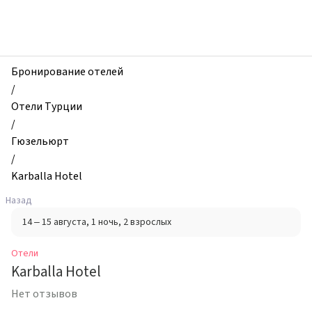
zhilibyli
-
Отели,
Karballa
Hotel,
Бронирование отелей
Гюзельюрт,
/
Турция
Отели Турции
/
Гюзельюрт
/
Karballa Hotel
Назад
14 – 15 августа
, 1 ночь
, 2 взрослых
Отели
Karballa Hotel
Нет отзывов