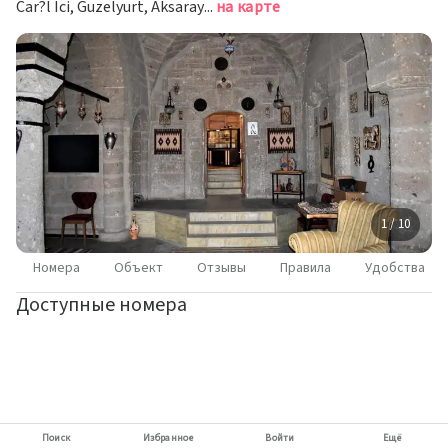
Car?l Ici, Guzelyurt, Aksaray, Гюзельюрт
на карте
1 / 10
Номера
Объект
Отзывы
Правила
Удобства
Доступные номера
Поиск
Избранное
Войти
Ещё