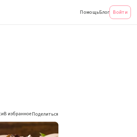
Помощь
Блог
Войти
си
В избранное
Поделиться