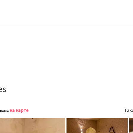
es
на карте
Так
мпаша