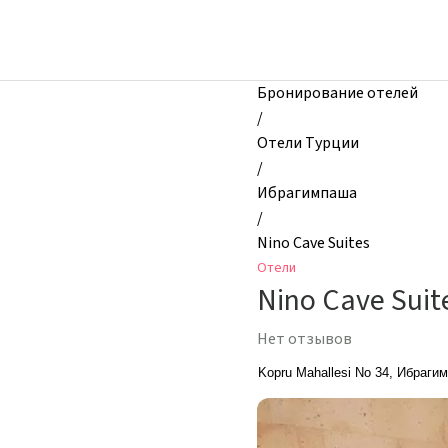
zhilibyli
-
Отели,
Nino
Бронирование отелей
Cave
/
Suites,
Отели Турции
Ибрагимпаша,
/
Турция
Ибрагимпаша
/
Nino Cave Suites
Отели
Nino Cave Suit
Нет отзывов
Kopru Mahallesi No 34, Ибраги