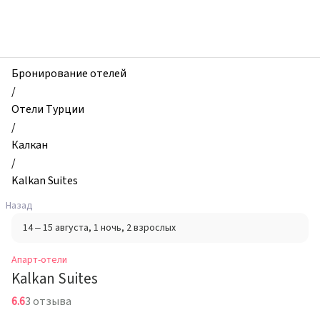
zhilibyli
-
Апарт-
отели,
Kalkan
Бронирование отелей
Suites,
/
Калкан,
Отели Турции
Турция
/
Калкан
/
Kalkan Suites
Назад
14 – 15 августа
, 1 ночь
, 2 взрослых
Апарт-отели
Kalkan Suites
6.6
3 отзыва