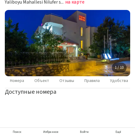
Yaliboyu Mahallesi Nilufer sokak No-1, Калкан
на карте
1 / 10
Номера
Объект
Отзывы
Правила
Удобства
Доступные номера
Поиск
Избранное
Войти
Ещё