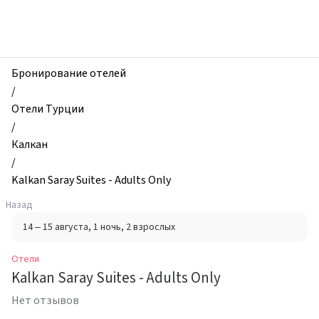
zhilibyli
-
Отели,
Kalkan
Saray
Бронирование отелей
Suites
/
-
Отели Турции
Adults
/
Only,
Калкан
Калкан,
/
Турция
Kalkan Saray Suites - Adults Only
Назад
14 – 15 августа
, 1 ночь
, 2 взрослых
Отели
Kalkan Saray Suites - Adults Only
Нет отзывов