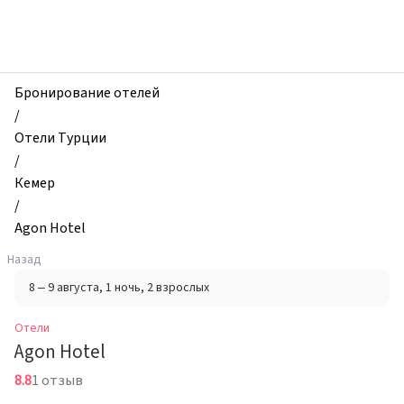
zhilibyli
-
Отели,
Agon
Hotel,
Бронирование отелей
Кемер,
/
Турция
Отели Турции
/
Кемер
/
Agon Hotel
Назад
8 – 9 августа
, 1 ночь
, 2 взрослых
Отели
Agon Hotel
8.8
1 отзыв