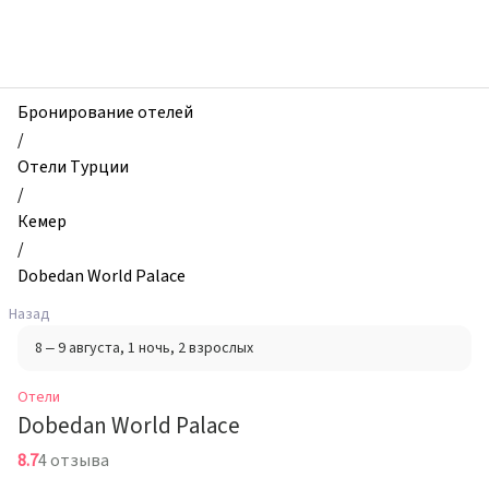
zhilibyli
-
Отели,
Dobedan
World
Бронирование отелей
Palace,
/
Кемер,
Отели Турции
Турция
/
Кемер
/
Dobedan World Palace
Назад
8 – 9 августа
, 1 ночь
, 2 взрослых
Отели
Dobedan World Palace
8.7
4 отзыва