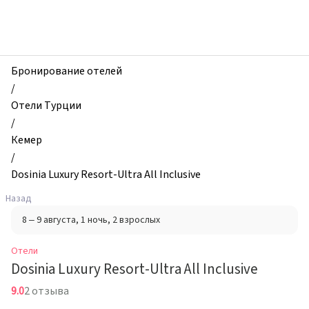
zhilibyli
-
Отели,
Dosinia
Luxury
Бронирование отелей
Resort-
/
Ultra
Отели Турции
All
/
Inclusive,
Кемер
Кемер,
/
Турция
Dosinia Luxury Resort-Ultra All Inclusive
Назад
8 – 9 августа
, 1 ночь
, 2 взрослых
Отели
Dosinia Luxury Resort-Ultra All Inclusive
9.0
2 отзыва