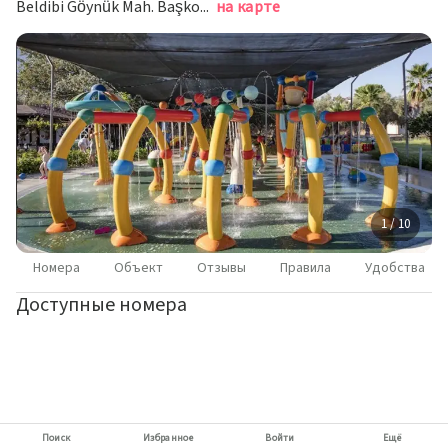
Beldibi Göynük Mah. Başkomutan Atatürk Cd. No:508, Кемер
на карте
1 / 10
Номера
Объект
Отзывы
Правила
Удобства
Доступные номера
Поиск
Избранное
Войти
Ещё