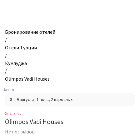
zhilibyli
-
Хостелы,
Olimpos
Vadi
Бронирование отелей
Houses,
/
Кумлуджа,
Отели Турции
Турция
/
Кумлуджа
/
Olimpos Vadi Houses
Назад
8 – 9 августа
, 1 ночь
, 2 взрослых
Хостелы
Olimpos Vadi Houses
Нет отзывов