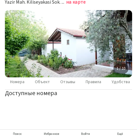
Yazir Mah. Kiliseyakasi Sok. Olimpos Vadi Otel No:107 Kumluca/ Antalya, Кумлуджа
на карте
1 / 10
Номера
Объект
Отзывы
Правила
Удобства
Доступные номера
Поиск
Избранное
Войти
Ещё