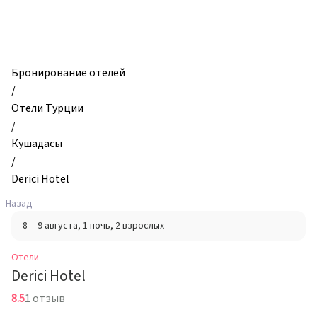
zhilibyli
-
Отели,
Derici
Hotel,
Бронирование отелей
Кушадасы,
/
Турция
Отели Турции
/
Кушадасы
/
Derici Hotel
Назад
8 – 9 августа
, 1 ночь
, 2 взрослых
Отели
Derici Hotel
8.5
1 отзыв