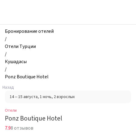
zhilibyli
-
Отели,
Ponz
Boutique
Бронирование отелей
Hotel,
/
Кушадасы,
Отели Турции
Турция
/
Кушадасы
/
Ponz Boutique Hotel
Назад
14 – 15 августа
, 1 ночь
, 2 взрослых
Отели
Ponz Boutique Hotel
7.9
8 отзывов