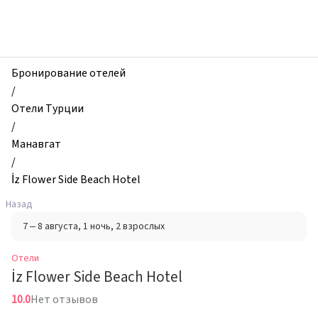
zhilibyli
-
Отели,
İz
Flower
Бронирование отелей
Side
/
Beach
Отели Турции
Hotel,
/
Манавгат,
Манавгат
Турция
/
İz Flower Side Beach Hotel
Назад
7 – 8 августа
, 1 ночь
, 2 взрослых
Отели
İz Flower Side Beach Hotel
10.0
Нет отзывов