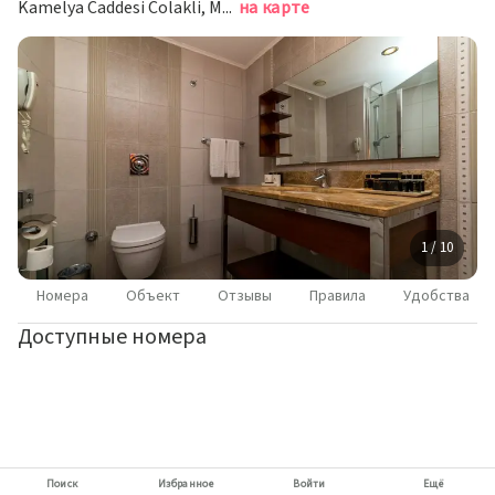
Kamelya Caddesi Colakli, Manavgat, Манавгат
на карте
1 / 10
Номера
Объект
Отзывы
Правила
Удобства
Доступные номера
Поиск
Избранное
Войти
Ещё