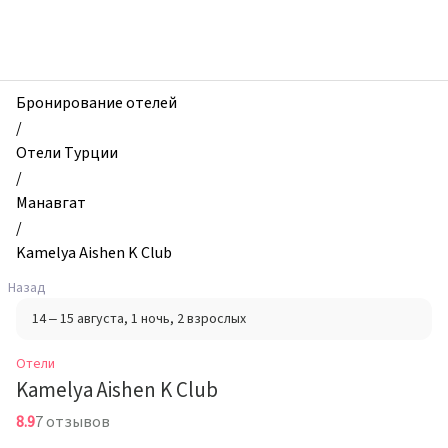
zhilibyli
-
Отели,
Kamelya
Aishen
Бронирование отелей
K
/
Club,
Отели Турции
Манавгат,
/
Турция
Манавгат
/
Kamelya Aishen K Club
Назад
14 – 15 августа
, 1 ночь
, 2 взрослых
Отели
Kamelya Aishen K Club
8.9
7 отзывов