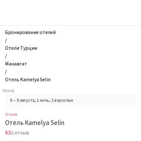
zhilibyli
-
Отели,
Отель
Kamelya
Бронирование отелей
Selin,
/
Манавгат,
Отели Турции
Турция
/
Манавгат
/
Отель Kamelya Selin
Назад
8 – 9 августа
, 1 ночь
, 2 взрослых
Отели
Отель Kamelya Selin
9.5
1 отзыв