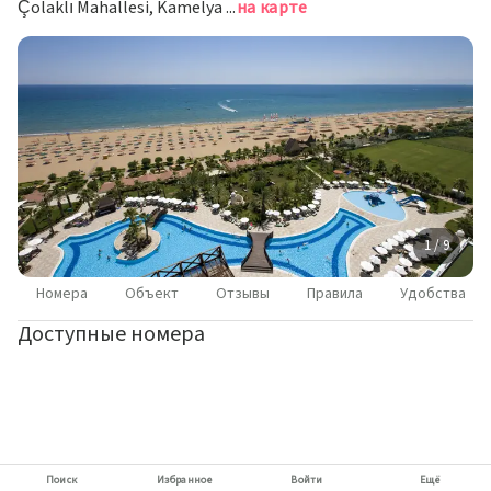
Çolaklı Mahallesi, Kamelya World, Манавгат
на карте
1 / 9
Номера
Объект
Отзывы
Правила
Удобства
Доступные номера
Поиск
Избранное
Войти
Ещё