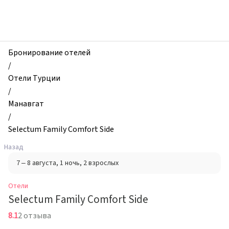
zhilibyli
-
Отели,
Selectum
Family
Бронирование отелей
Comfort
/
Side,
Отели Турции
Манавгат,
/
Турция
Манавгат
/
Selectum Family Comfort Side
Назад
7 – 8 августа
, 1 ночь
, 2 взрослых
Отели
Selectum Family Comfort Side
8.1
2 отзыва