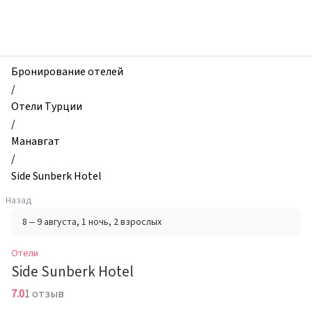
zhilibyli
-
Отели,
Side
Sunberk
Бронирование отелей
Hotel,
/
Манавгат,
Отели Турции
Турция
/
Манавгат
/
Side Sunberk Hotel
Назад
8 – 9 августа
, 1 ночь
, 2 взрослых
Отели
Side Sunberk Hotel
7.0
1 отзыв