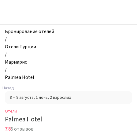
zhilibyli
-
Отели,
Palmea
Hotel,
Бронирование отелей
Мармарис,
/
Турция
Отели Турции
/
Мармарис
/
Palmea Hotel
Назад
8 – 9 августа
, 1 ночь
, 2 взрослых
Отели
Palmea Hotel
7.8
5 отзывов